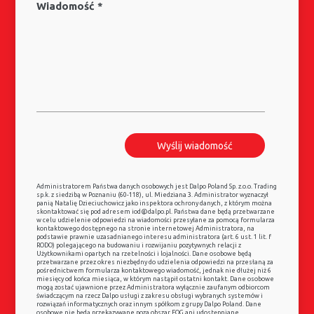
Wiadomość *
Administratorem Państwa danych osobowych jest Dalpo Poland Sp. z.o.o. Trading
sp.k. z siedzibą w Poznaniu (60-118), ul. Miedziana 3. Administrator wyznaczył
panią Natalię Dzieciuchowicz jako inspektora ochrony danych, z którym można
skontaktować się pod adresem iod@dalpo.pl. Państwa dane będą przetwarzane
w celu udzielenie odpowiedzi na wiadomości przesyłane za pomocą formularza
kontaktowego dostępnego na stronie internetowej Administratora, na
podstawie prawnie uzasadnianego interesu administratora (art. 6 ust. 1 lit. f
RODO) polegającego na budowaniu i rozwijaniu pozytywnych relacji z
Użytkownikami opartych na rzetelności i lojalności. Dane osobowe będą
przetwarzane przez okres niezbędny do udzielenia odpowiedzi na przesłaną za
pośrednictwem formularza kontaktowego wiadomość, jednak nie dłużej niż 6
miesięcy od końca miesiąca, w którym nastąpił ostatni kontakt. Dane osobowe
mogą zostać ujawnione przez Administratora wyłącznie zaufanym odbiorcom
świadczącym na rzecz Dalpo usługi z zakresu obsługi wybranych systemów i
rozwiązań informatycznych oraz innym spółkom z grupy Dalpo Poland. Dane
osobowe nie będą przekazywane poza obszar EOG ani udostępniane