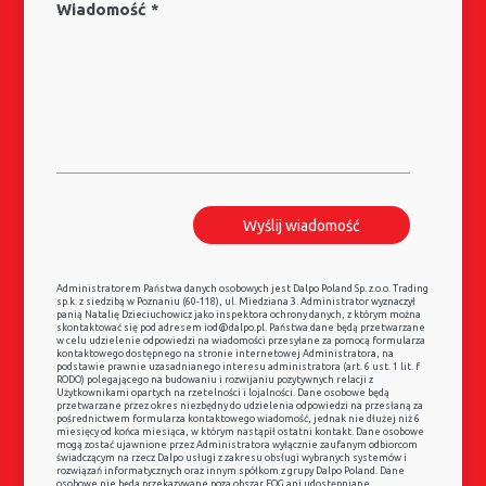
Wiadomość *
Administratorem Państwa danych osobowych jest Dalpo Poland Sp. z.o.o. Trading
sp.k. z siedzibą w Poznaniu (60-118), ul. Miedziana 3. Administrator wyznaczył
panią Natalię Dzieciuchowicz jako inspektora ochrony danych, z którym można
skontaktować się pod adresem iod@dalpo.pl. Państwa dane będą przetwarzane
w celu udzielenie odpowiedzi na wiadomości przesyłane za pomocą formularza
kontaktowego dostępnego na stronie internetowej Administratora, na
podstawie prawnie uzasadnianego interesu administratora (art. 6 ust. 1 lit. f
RODO) polegającego na budowaniu i rozwijaniu pozytywnych relacji z
Użytkownikami opartych na rzetelności i lojalności. Dane osobowe będą
przetwarzane przez okres niezbędny do udzielenia odpowiedzi na przesłaną za
pośrednictwem formularza kontaktowego wiadomość, jednak nie dłużej niż 6
miesięcy od końca miesiąca, w którym nastąpił ostatni kontakt. Dane osobowe
mogą zostać ujawnione przez Administratora wyłącznie zaufanym odbiorcom
świadczącym na rzecz Dalpo usługi z zakresu obsługi wybranych systemów i
rozwiązań informatycznych oraz innym spółkom z grupy Dalpo Poland. Dane
osobowe nie będą przekazywane poza obszar EOG ani udostępniane